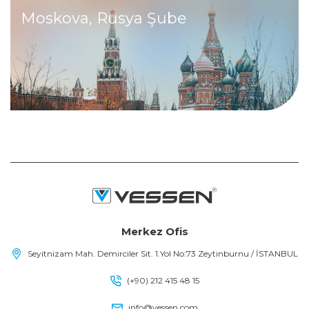
Moskova, Rusya Şube
Merkez Ofis
Seyitnizam Mah. Demirciler Sit. 1.Yol No:73 Zeytinburnu / İSTANBUL
(+90) 212 415 48 15
info@vessen.com